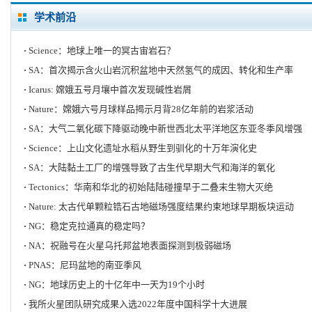
学术前沿
Science：地球上唯一的冥古宙岩石？
SA：首次揭示含火山岩沉积盆地中天然氢气的成因、转化和生产率
Icarus: 嫦娥五号月壤中首次发现碱性岩屑
Nature：嫦娥六号月球样品揭示月背28亿年前的岩浆活动
SA：大气二氧化碳下降驱动晚中新世西北太平洋地区东亚冬季风增强
Science：上山文化遗址水稻从野生到驯化的十万年演化史
SA：大陆黏土工厂的增强导致了古生代早期大气和海洋的氧化
Tectonics：华南和华北的初始陆陆碰撞早于二叠末生物大灭绝
Nature: 太古代单颗粒锆石古地磁场强度结果约束地球早期板块运动
NG：稳定克拉通真的稳定吗？
NA：祝融号在火星乌托邦盆地表面探测到极弱磁场
PNAS：尼玛盆地的南亚季风
NG：地球历史上的十亿年中一天为19个小时
我所火星团队研究成果入选2022年度中国科学十大进展